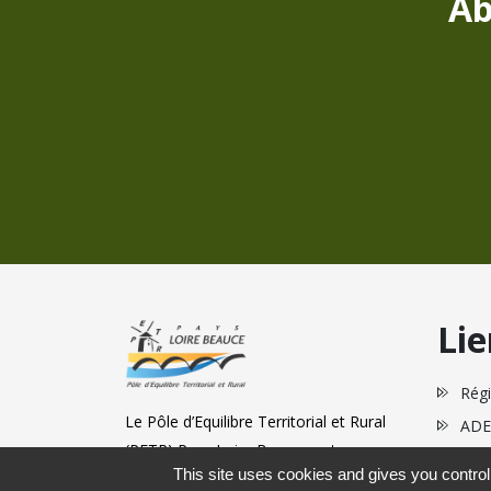
Ab
Lie
Régi
Le Pôle d’Equilibre Territorial et Rural
ADE
(PETR) Pays Loire Beauce est un
This site uses cookies and gives you control
territoire rural et péri-urbain composé