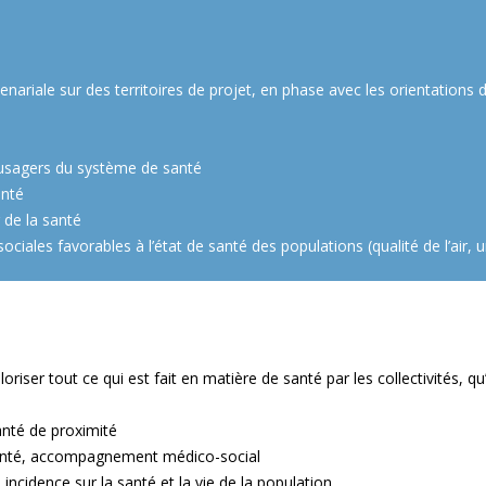
rtenariale sur des territoires de projet, en phase avec les orientatio
s usagers du système de santé
anté
r de la santé
ciales favorables à l’état de santé des populations (qualité de l’air,
oriser tout ce qui est fait en matière de santé par les collectivités, q
anté de proximité
a santé, accompagnement médico-social
incidence sur la santé et la vie de la population