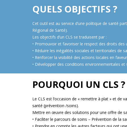
QUELS OBJECTIFS ?
Cet outil est au service d’une politique de santé pa
Régional de Santé).
Les objectifs d’un CLS se traduisent par :
• Promouvoir et favoriser le respect des droits de
• Réduire les inégalités sociales et territoriales de s
• Renforcer la visibilité des actions locales en faveu
• Développer des conditions environnementales et so
POURQUOI UN CLS ?
Le CLS est l’occasion de « remettre à plat » et de val
santé (prévention /soins).
Mettre en œuvre des solutions pour une offre de s
• Faciliter le parcours de soins – Prévention de l
• Prendre en compte les autres facteurs qui ont une 