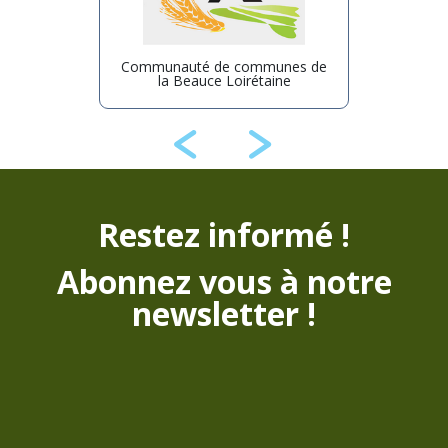
en Région
Communauté de communes de
Communa
ire"
la Beauce Loirétaine
Terr
Restez informé !
munes de
Abonnez vous à notre
aine
newsletter !